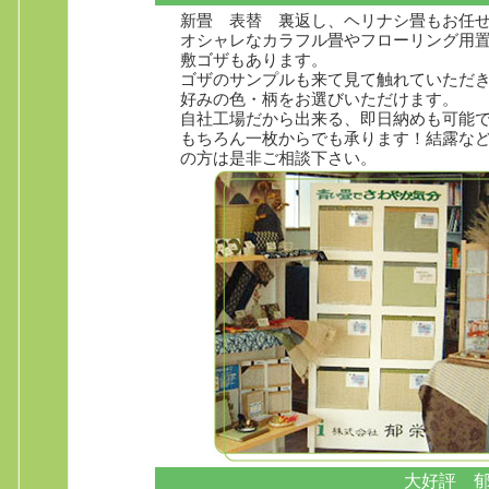
新畳 表替 裏返し、ヘリナシ畳もお任
オシャレなカラフル畳やフローリング用
敷ゴザもあります。
ゴザのサンプルも来て見て触れていただ
好みの色・柄をお選びいただけます。
自社工場だから出来る、即日納めも可能
もちろん一枚からでも承ります！結露な
の方は是非ご相談下さい。
大好評 