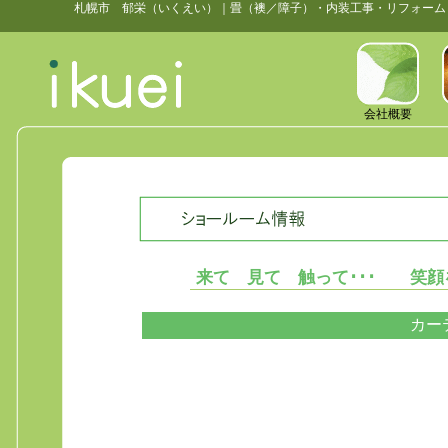
札幌市 郁栄（いくえい）｜畳（襖／障子）・内装工事・リフォーム
会社概要
来て 見て 触って･･･ 笑顔
カー